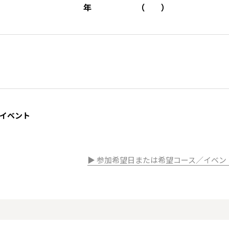
年
（
）
イベント
▶︎ 参加希望日または希望コース／イベ